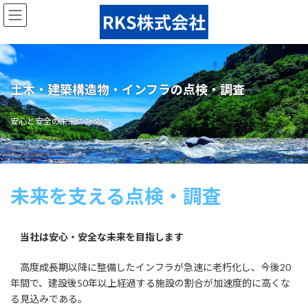
コ
ナ
ン
ビ
テ
ゲ
ン
ー
ツ
シ
へ
ョ
土木・建築構造物・インフラの点検・調査
ス
ン
キ
に
ッ
移
安心と安全の未来のために
プ
動
未来を支える点検・調査
当社は安心・安全な未来を目指します
高度成長期以降に整備したインフラが急速に老朽化し、今後20
年間で、建設後50年以上経過する施設の割合が加速度的に高くな
る見込みである。